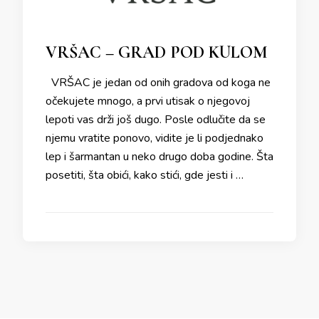
VRŠAC – GRAD POD KULOM
VRŠAC je jedan od onih gradova od koga ne
očekujete mnogo, a prvi utisak o njegovoj
lepoti vas drži još dugo. Posle odlučite da se
njemu vratite ponovo, vidite je li podjednako
lep i šarmantan u neko drugo doba godine. Šta
posetiti, šta obići, kako stići, gde jesti i …