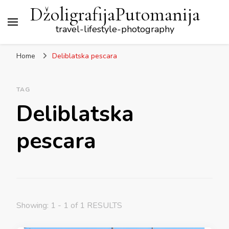
DžoligrafijaPutomanija
travel-lifestyle-photography
Home
Deliblatska pescara
TAG
Deliblatska
pescara
Showing: 1 - 1 of 1 RESULTS