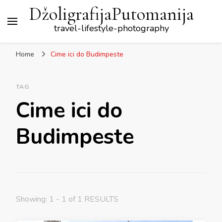
DžoligrafijaPutomanija
travel-lifestyle-photography
Home
Cime ici do Budimpeste
TAG
Cime ici do
Budimpeste
Showing: 1 - 1 of 1 RESULTS