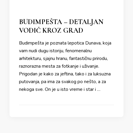
BUDIMPEŠTA – DETALJAN
VODIČ KROZ GRAD
Budimpešta je poznata lepotica Dunava, koja
vam nudi dugu istoriju, fenomenalnu
arhitekturu, sjajnu hranu, fantastičnu prirodu,
raznorazna mesta za fotkanje i uživanje.
Prigodan je kako za jeftina, tako i za luksuzna
putovanja, pa ima za svakog po nešto, a za
nekoga sve. On je u isto vreme i star i …