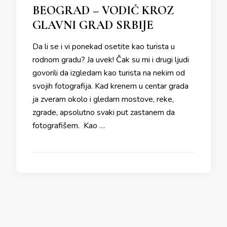
BEOGRAD – VODIČ KROZ
GLAVNI GRAD SRBIJE
Da li se i vi ponekad osetite kao turista u
rodnom gradu? Ja uvek! Čak su mi i drugi ljudi
govorili da izgledam kao turista na nekim od
svojih fotografija. Kad krenem u centar grada
ja zveram okolo i gledam mostove, reke,
zgrade, apsolutno svaki put zastanem da
fotografišem. Kao …