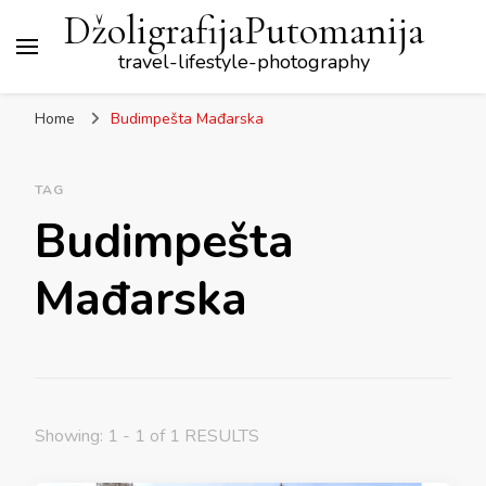
DžoligrafijaPutomanija
travel-lifestyle-photography
Home
Budimpešta Mađarska
TAG
Budimpešta
Mađarska
Showing: 1 - 1 of 1 RESULTS