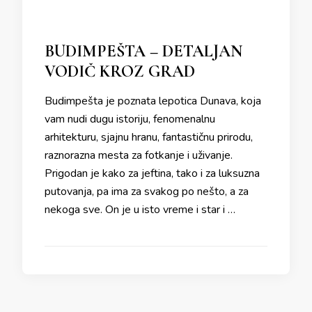
BUDIMPEŠTA – DETALJAN
VODIČ KROZ GRAD
Budimpešta je poznata lepotica Dunava, koja
vam nudi dugu istoriju, fenomenalnu
arhitekturu, sjajnu hranu, fantastičnu prirodu,
raznorazna mesta za fotkanje i uživanje.
Prigodan je kako za jeftina, tako i za luksuzna
putovanja, pa ima za svakog po nešto, a za
nekoga sve. On je u isto vreme i star i …