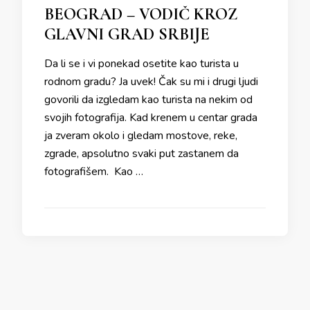
BEOGRAD – VODIČ KROZ
GLAVNI GRAD SRBIJE
Da li se i vi ponekad osetite kao turista u
rodnom gradu? Ja uvek! Čak su mi i drugi ljudi
govorili da izgledam kao turista na nekim od
svojih fotografija. Kad krenem u centar grada
ja zveram okolo i gledam mostove, reke,
zgrade, apsolutno svaki put zastanem da
fotografišem. Kao …