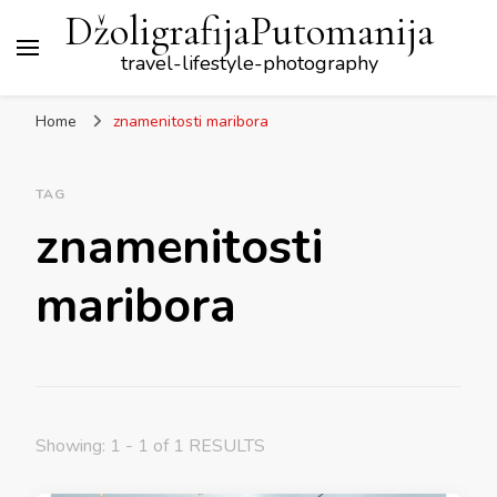
DžoligrafijaPutomanija
travel-lifestyle-photography
Home
znamenitosti maribora
TAG
znamenitosti
maribora
Showing: 1 - 1 of 1 RESULTS