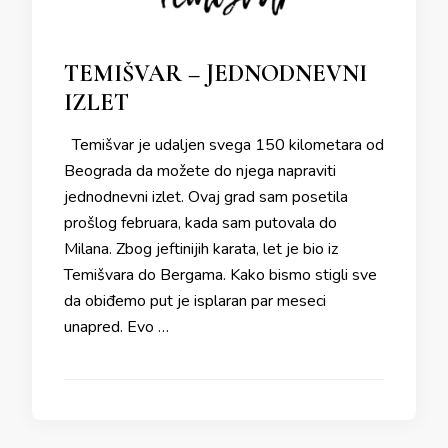
TEMIŠVAR – JEDNODNEVNI
IZLET
Temišvar je udaljen svega 150 kilometara od
Beograda da možete do njega napraviti
jednodnevni izlet. Ovaj grad sam posetila
prošlog februara, kada sam putovala do
Milana. Zbog jeftinijih karata, let je bio iz
Temišvara do Bergama. Kako bismo stigli sve
da obiđemo put je isplaran par meseci
unapred. Evo …