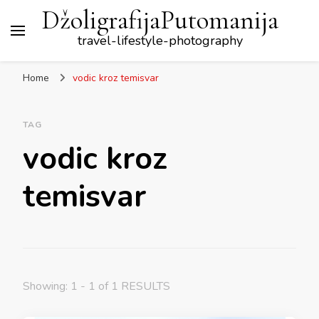
DžoligrafijaPutomanija
travel-lifestyle-photography
Home
vodic kroz temisvar
TAG
vodic kroz
temisvar
Showing: 1 - 1 of 1 RESULTS