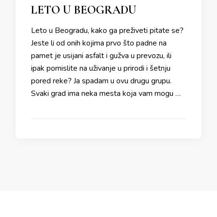
LETO U BEOGRADU
Leto u Beogradu, kako ga preživeti pitate se?
Jeste li od onih kojima prvo što padne na
pamet je usijani asfalt i gužva u prevozu, ili
ipak pomislite na uživanje u prirodi i šetnju
pored reke? Ja spadam u ovu drugu grupu.
Svaki grad ima neka mesta koja vam mogu …