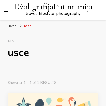
DžoligrafijaPutomanija
travel-lifestyle-photography
Home
usce
TAG
usce
Showing: 1 - 1 of 1 RESULTS