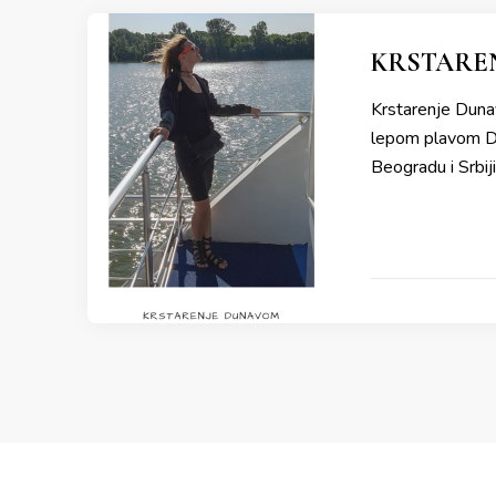
KRSTAREN
Krstarenje Dunav
lepom plavom Du
Beogradu i Srbiji