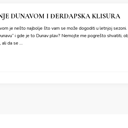
JE DUNAVOM I ĐERDAPSKA KLISURA
om je nešto najbolje što vam se može dogoditi u letnjoj sezoni. 
navu“ i gde je to Dunav plav? Nemojte me pogrešto shvatiti, 
, ali da se …