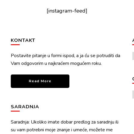
[instagram-feed]
KONTAKT
Postavite pitanje u formi ispod, a ja ću se potruditi da
Vam odgovorim u najkraćem mogućem roku.
Read More
SARADNJA
Saradnja: Ukoliko imate dobar predlog za saradnju ili
su vam potrebni moje znanje i umeće, možete me