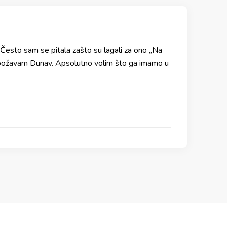
Često sam se pitala zašto su lagali za ono „Na
obožavam Dunav. Apsolutno volim što ga imamo u