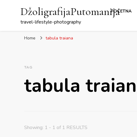
DžoligrafijaPutomanija
POČETNA
travel-lifestyle-photography
Home
tabula traiana
TAG
tabula traia
Showing: 1 - 1 of 1 RESULTS