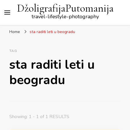
DžoligrafijaPutomanija
travel-lifestyle-photography
Home
sta raditi leti u beogradu
TAG
sta raditi leti u
beogradu
Showing: 1 - 1 of 1 RESULTS