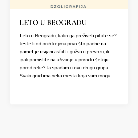
LETO U BEOGRADU
Leto u Beogradu, kako ga preživeti pitate se?
Jeste li od onih kojima prvo što padne na
pamet je usijani asfalt i gužva u prevozu, ili
ipak pomislite na uživanje u prirodi i šetnju
pored reke? Ja spadam u ovu drugu grupu.
Svaki grad ima neka mesta koja vam mogu …