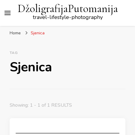
DžoligrafijaPutomanija
travel-lifestyle-photography
Home
Sjenica
TAG
Sjenica
Showing: 1 - 1 of 1 RESULTS