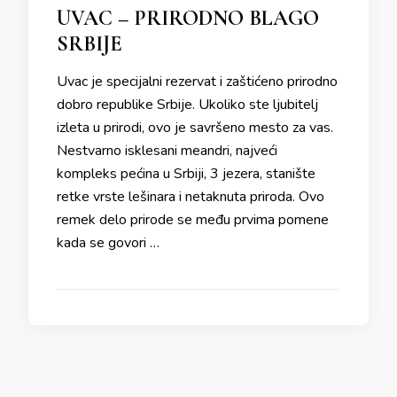
UVAC – PRIRODNO BLAGO
SRBIJE
Uvac je specijalni rezervat i zaštićeno prirodno
dobro republike Srbije. Ukoliko ste ljubitelj
izleta u prirodi, ovo je savršeno mesto za vas.
Nestvarno isklesani meandri, najveći
kompleks pećina u Srbiji, 3 jezera, stanište
retke vrste lešinara i netaknuta priroda. Ovo
remek delo prirode se među prvima pomene
kada se govori …