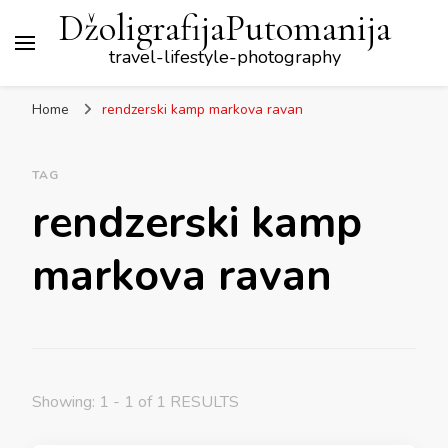
DžoligrafijaPutomanija
travel-lifestyle-photography
Home
rendzerski kamp markova ravan
TAG
rendzerski kamp
markova ravan
Showing: 1 - 1 of 1 RESULTS