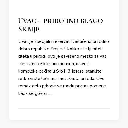
UVAC – PRIRODNO BLAGO
SRBIJE
Uvac je specijalni rezervat i zaštićeno prirodno
dobro republike Srbije. Ukoliko ste ljubitelj
izleta u prirodi, ovo je savršeno mesto za vas.
Nestvarno isklesani meandri, najveći
kompleks pećina u Srbiji, 3 jezera, stanište
retke vrste lešinara i netaknuta priroda. Ovo
remek delo prirode se među prvima pomene
kada se govori …