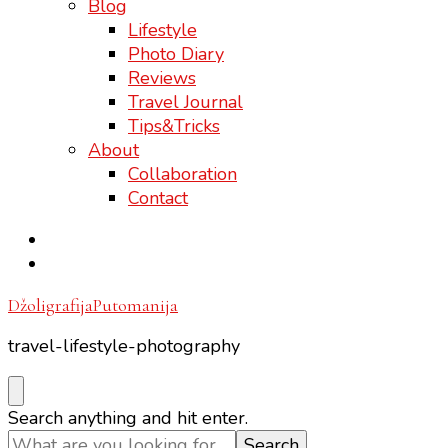
Blog
Lifestyle
Photo Diary
Reviews
Travel Journal
Tips&Tricks
About
Collaboration
Contact
DžoligrafijaPutomanija
travel-lifestyle-photography
Looking
Search anything and hit enter.
for