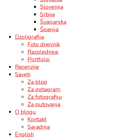
Slovenija
Srbija
Švajcarska
Španija
Dzoligrafija
Foto dnevnik
Razglednice
Portfolio
Recenzije
Saveti
Za blog
Za instagram
Za fotografiju
Za putovanja
O blogu
Kontakt
Saradnja
English