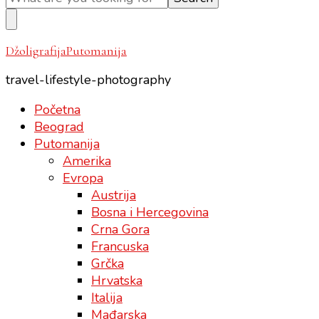
Something?
DžoligrafijaPutomanija
travel-lifestyle-photography
Početna
Beograd
Putomanija
Amerika
Evropa
Austrija
Bosna i Hercegovina
Crna Gora
Francuska
Grčka
Hrvatska
Italija
Mađarska