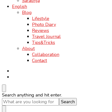
Saradnja
English
Blog
Lifestyle
Photo Diary
Reviews
Travel Journal
Tips&Tricks
About
Collaboration
Contact
Looking
Search anything and hit enter.
for
Something?