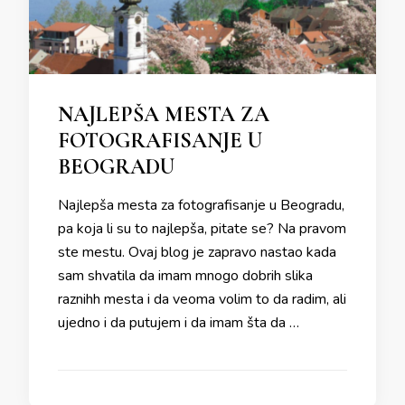
NAJLEPŠA MESTA ZA
FOTOGRAFISANJE U
BEOGRADU
Najlepša mesta za fotografisanje u Beogradu,
pa koja li su to najlepša, pitate se? Na pravom
ste mestu. Ovaj blog je zapravo nastao kada
sam shvatila da imam mnogo dobrih slika
raznihh mesta i da veoma volim to da radim, ali
ujedno i da putujem i da imam šta da …