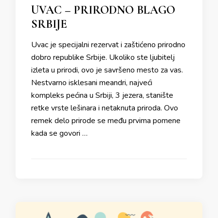
UVAC – PRIRODNO BLAGO
SRBIJE
Uvac je specijalni rezervat i zaštićeno prirodno
dobro republike Srbije. Ukoliko ste ljubitelj
izleta u prirodi, ovo je savršeno mesto za vas.
Nestvarno isklesani meandri, najveći
kompleks pećina u Srbiji, 3 jezera, stanište
retke vrste lešinara i netaknuta priroda. Ovo
remek delo prirode se među prvima pomene
kada se govori …