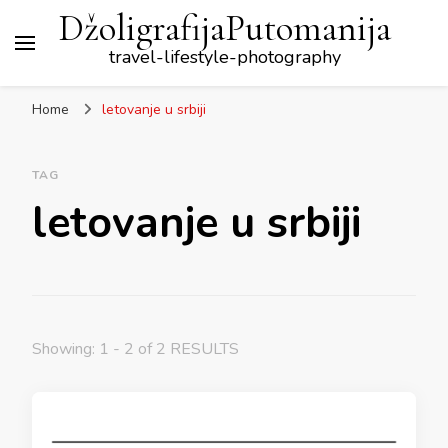
DžoligrafijaPutomanija
travel-lifestyle-photography
Home
letovanje u srbiji
TAG
letovanje u srbiji
Showing: 1 - 2 of 2 RESULTS