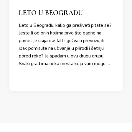
LETO U BEOGRADU
Leto u Beogradu, kako ga preživeti pitate se?
Jeste li od onih kojima prvo što padne na
pamet je usijani asfalt i gužva u prevozu, ili
ipak pomislite na uživanje u prirodi i šetnju
pored reke? Ja spadam u ovu drugu grupu.
Svaki grad ima neka mesta koja vam mogu …