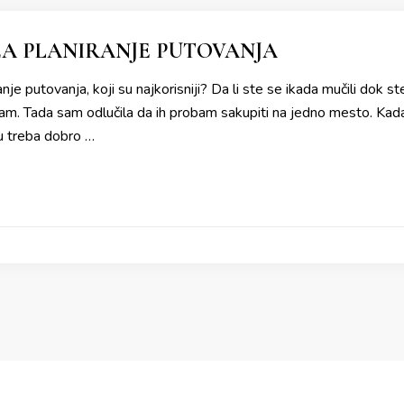
ZA PLANIRANJE PUTOVANJA
anje putovanja, koji su najkorisniji? Da li ste se ikada mučili dok s
sam. Tada sam odlučila da ih probam sakupiti na jedno mesto. Kada
u treba dobro …