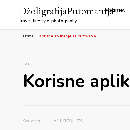
DžoligrafijaPutomanija
POČETNA
travel-lifestyle-photography
Home
Korisne aplikacije za putovanja
TAG
Korisne aplik
Showing: 1 - 1 of 1 RESULTS