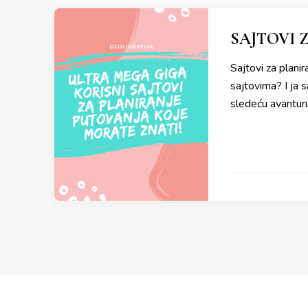
SAJTOVI 
Sajtovi za planir
sajtovima? I ja 
sledeću avantur