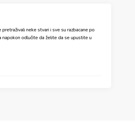
te pretraživali neke stvari i sve su razbacane po
 napokon odlučite da želite da se upustite u