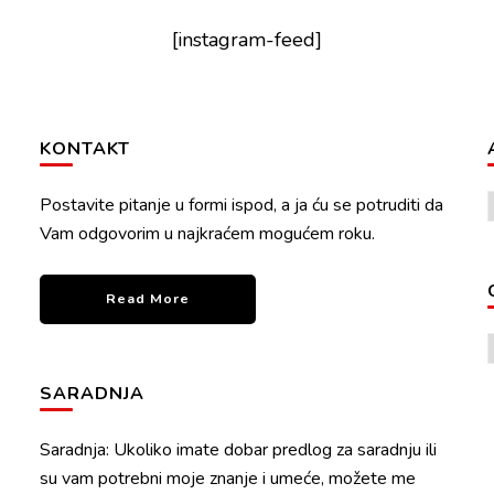
[instagram-feed]
KONTAKT
Postavite pitanje u formi ispod, a ja ću se potruditi da
Vam odgovorim u najkraćem mogućem roku.
Read More
SARADNJA
Saradnja: Ukoliko imate dobar predlog za saradnju ili
su vam potrebni moje znanje i umeće, možete me