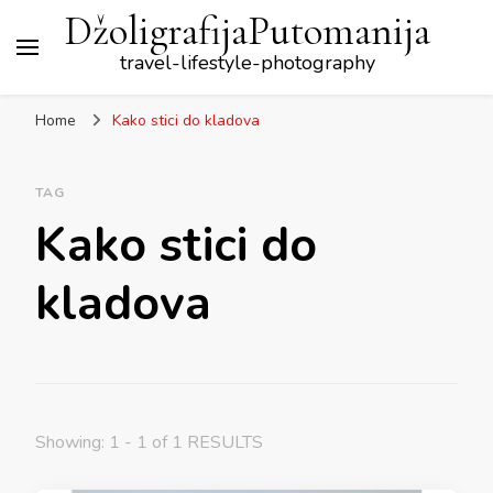
DžoligrafijaPutomanija
travel-lifestyle-photography
Home
Kako stici do kladova
TAG
Kako stici do
kladova
Showing: 1 - 1 of 1 RESULTS