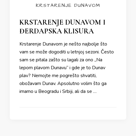
KRSTARENJE DUNAVOM I
ĐERDAPSKA KLISURA
Krstarenje Dunavom je nešto najbolje što
vam se može dogoditi u letnjoj sezoni. Često
sam se pitala zašto su lagali za ono „Na
lepom plavom Dunavu“ i gde je to Dunav
plav? Nemojte me pogrešto shvatiti,
obožavam Dunav. Apsolutno volim što ga
imamo u Beogradu i Srbiji, ali da se …