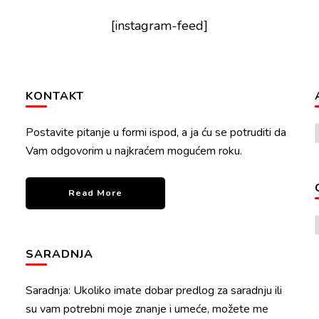
[instagram-feed]
KONTAKT
Postavite pitanje u formi ispod, a ja ću se potruditi da
Vam odgovorim u najkraćem mogućem roku.
Read More
SARADNJA
Saradnja: Ukoliko imate dobar predlog za saradnju ili
su vam potrebni moje znanje i umeće, možete me