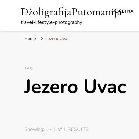
DžoligrafijaPutomanija
POČETNA
travel-lifestyle-photography
Home
Jezero Uvac
TAG
Jezero Uvac
Showing: 1 - 1 of 1 RESULTS