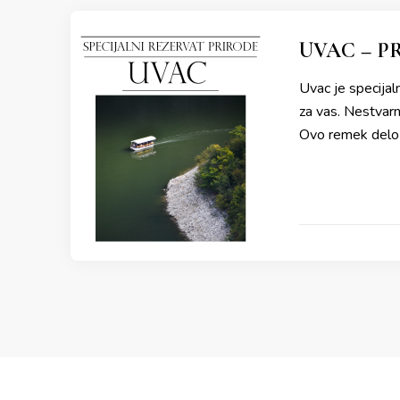
UVAC – P
Uvac je specijaln
za vas. Nestvarno
Ovo remek delo