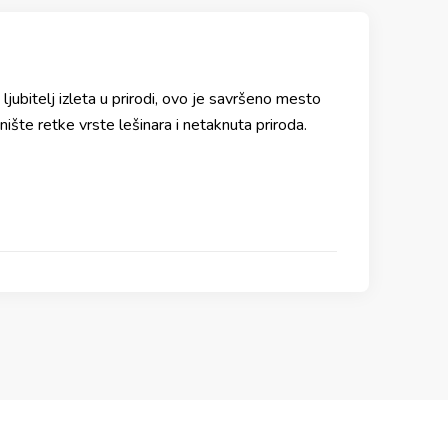
ljubitelj izleta u prirodi, ovo je savršeno mesto
nište retke vrste lešinara i netaknuta priroda.