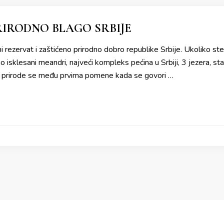
RIRODNO BLAGO SRBIJE
i rezervat i zaštićeno prirodno dobro republike Srbije. Ukoliko ste 
 isklesani meandri, najveći kompleks pećina u Srbiji, 3 jezera, sta
 prirode se među prvima pomene kada se govori …