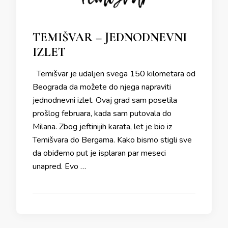
TEMIŠVAR – JEDNODNEVNI
IZLET
Temišvar je udaljen svega 150 kilometara od
Beograda da možete do njega napraviti
jednodnevni izlet. Ovaj grad sam posetila
prošlog februara, kada sam putovala do
Milana. Zbog jeftinijih karata, let je bio iz
Temišvara do Bergama. Kako bismo stigli sve
da obiđemo put je isplaran par meseci
unapred. Evo …