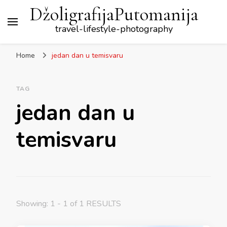
DžoligrafijaPutomanija
travel-lifestyle-photography
Home
jedan dan u temisvaru
TAG
jedan dan u
temisvaru
Showing: 1 - 1 of 1 RESULTS