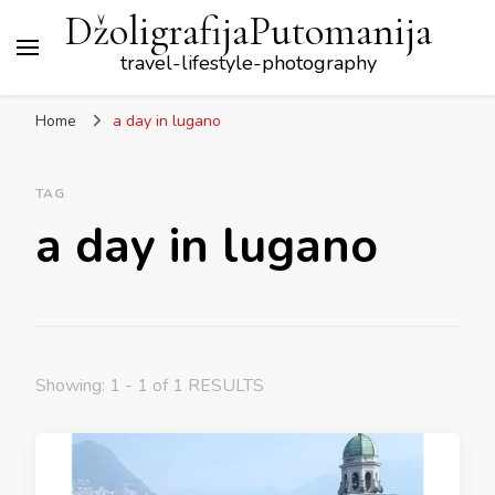
DžoligrafijaPutomanija
travel-lifestyle-photography
Home
a day in lugano
TAG
a day in lugano
Showing: 1 - 1 of 1 RESULTS